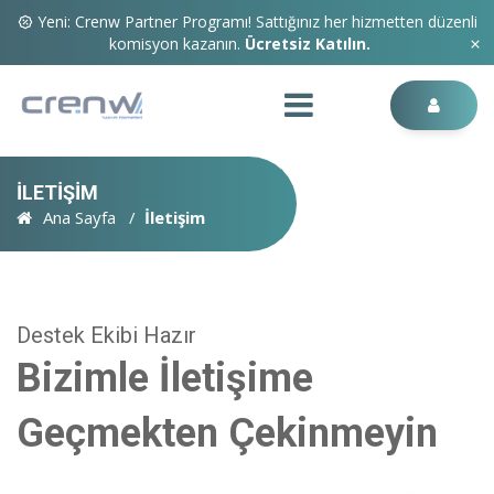
Yeni: Crenw Partner Programı! Sattığınız her hizmetten düzenli
komisyon kazanın.
Ücretsiz Katılın.
İLETİŞİM
Ana Sayfa
İletişim
Destek Ekibi Hazır
Bizimle İletişime
Geçmekten Çekinmeyin