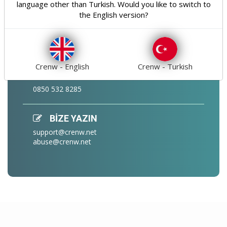
language other than Turkish. Would you like to switch to
ADRES
the English version?
Karacaoba Mah. 2.(700) Sk. No:27 Nilüfer /
BURSA
Ziyarete geçici olarak kapalı
Crenw - English
Crenw - Turkish
BİZİ ARAYIN
0850 532 8285
BİZE YAZIN
support@crenw.net
abuse@crenw.net