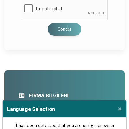
Gönder
FİRMA BİLGİLERİ
Sorumlu Kişi: Görkem Bayram
×
Language Selection
Vergi Dairesi/Numarası: Setbaşı/1570957156
Cl
Yer Sağlayıcı Belgesi (Tıklayınız)
Marka Tescil Belgesi (Tıklayınız)
It has been detected that you are using a browser