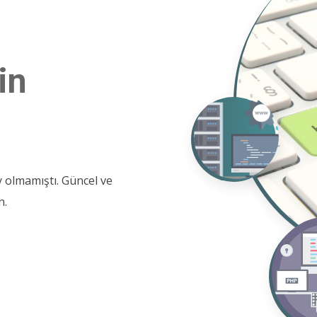
in
y olmamıştı. Güncel ve
n.