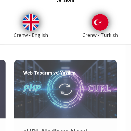
ortamında g..
Devamını Oku
09/11/2025
Crenw - English
Crenw - Turkish
Web Tasarım ve Yazılım