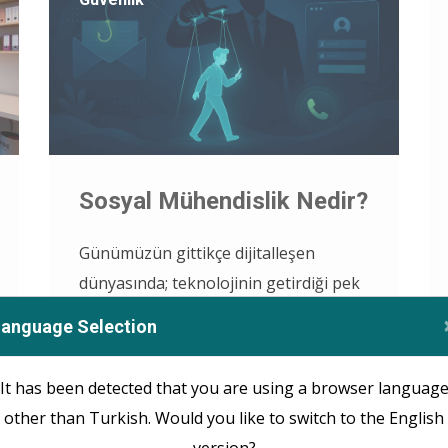
Sosyal Mühendislik Nedir?
Günümüzün gittikçe dijitalleşen
dünyasında; teknolojinin getirdiği pek
çok avantajdan yararlanırken, aynı
Language Selection
zamanda da teknolojinin neden
olduğu bazı güvenlik sorunlarının da
It has been detected that you are using a browser languag
farkında olmamız gerekmektedir. Bu
other than Turkish. Would you like to switch to the English
sorunlardan birisi de internet
version?