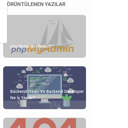
GÖRÜNTÜLENEN YAZILAR
phpMyAdmin Nedir?
Backend Nedir Ve Backend Developer
Ne İş Yapar?