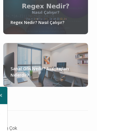
Regex Nedir? Nasıl Çalışır?
Sanal Ofis Nedir? Avantajları
Nelerdir?
×
Close
e
En Çok