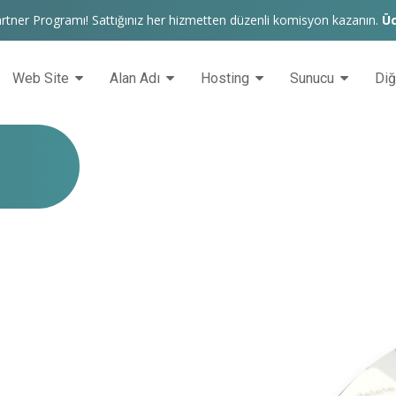
rtner Programı! Sattığınız her hizmetten düzenli komisyon kazanın.
Üc
Web Site
Alan Adı
Hosting
Sunucu
Di