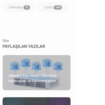
Teknoloji
Tümü
31
160
Son
PAYLAŞILAN YAZILAR
VMware ESXi Nedir? ESX Farkı,
Avantajları ve Dezavantajları