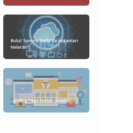
Bulut Sunucu Nedir Ve İmkanları
Nelerdir?
Landing Page Neden Önemli?