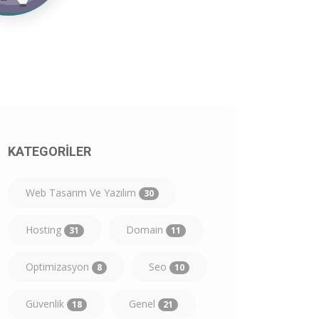
KATEGORİLER
Web Tasarım Ve Yazılım
30
Hosting
Domain
31
11
Optimizasyon
Seo
8
10
Güvenlik
Genel
18
21