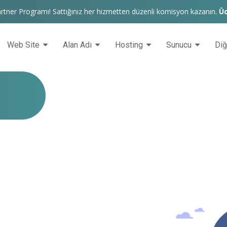
rtner Programı! Sattığınız her hizmetten düzenli komisyon kazanın.
Üc
Web Site
Alan Adı
Hosting
Sunucu
Di