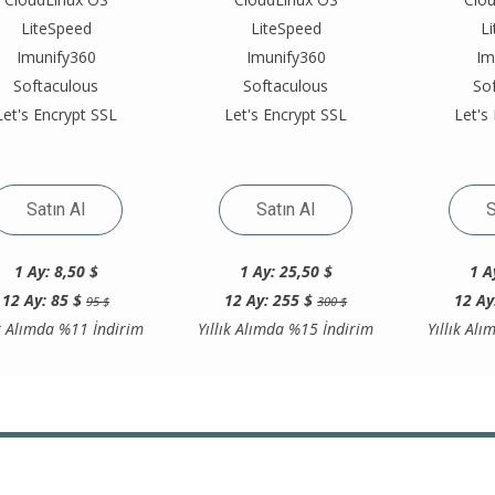
LiteSpeed
LiteSpeed
L
Imunify360
Imunify360
Im
Softaculous
Softaculous
So
Let's Encrypt SSL
Let's Encrypt SSL
Let's
Satın Al
Satın Al
S
1 Ay: 8,50 $
1 Ay: 25,50 $
1 A
12 Ay: 85 $
12 Ay: 255 $
12 Ay
95 $
300 $
ık Alımda %11 İndirim
Yıllık Alımda %15 İndirim
Yıllık Al