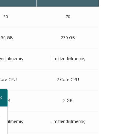
50
70
150 GB
230 GB
endirilmemiş
Limitlendirilmemiş
Core CPU
2 Core CPU
×
2 GB
2 GB
Close
e
endirilmemiş
Limitlendirilmemiş