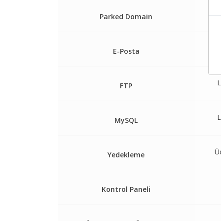
L
Parked Domain
L
E-Posta
L
FTP
L
MySQL
Ü
Yedekleme
Kontrol Paneli