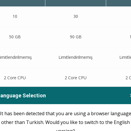
10
30
50 GB
90 GB
imitlendirilmemiş
Limitlendirilmemiş
Limitl
2 Core CPU
2 Core CPU
2 
Language Selection
2 GB
2 GB
It has been detected that you are using a browser languag
imitlendirilmemiş
Limitlendirilmemiş
Limitl
other than Turkish. Would you like to switch to the English
version?