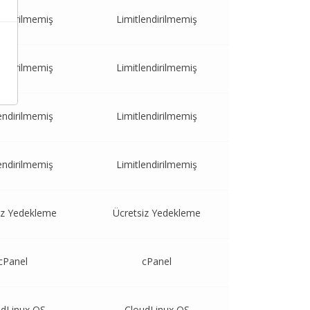
endirilmemiş
Limitlendirilmemiş
endirilmemiş
Limitlendirilmemiş
endirilmemiş
Limitlendirilmemiş
endirilmemiş
Limitlendirilmemiş
iz Yedekleme
Ücretsiz Yedekleme
cPanel
cPanel
udLinux OS
CloudLinux OS