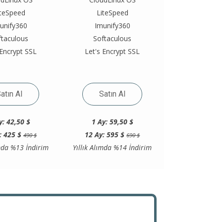
iteSpeed
LiteSpeed
unify360
Imunify360
ftaculous
Softaculous
 Encrypt SSL
Let's Encrypt SSL
atın Al
Satın Al
y: 42,50 $
1 Ay: 59,50 $
: 425 $
12 Ay: 595 $
490 $
690 $
ımda %13 İndirim
Yıllık Alımda %14 İndirim