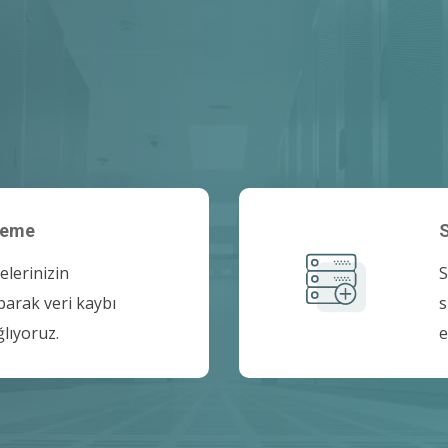
leme
elerinizin
S
parak veri kaybı
s
lıyoruz.
e