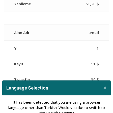
Yenileme
51,20 $
Alan Adı
.email
Yıl
1
Kayıt
11 $
Transfer
39 $
×
Language Selection
Cl
Yenileme
39 $
It has been detected that you are using a browser
language other than Turkish. Would you like to switch to
the English version?