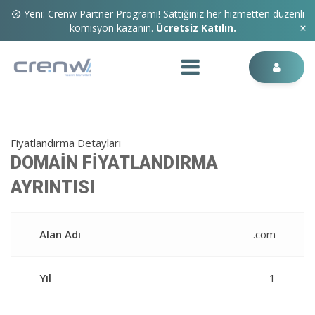
Yeni: Crenw Partner Programı! Sattığınız her hizmetten düzenli
komisyon kazanın.
Ücretsiz Katılın.
Fiyatlandırma Detayları
DOMAİN FİYATLANDIRMA
AYRINTISI
Alan Adı
.com
Yıl
1