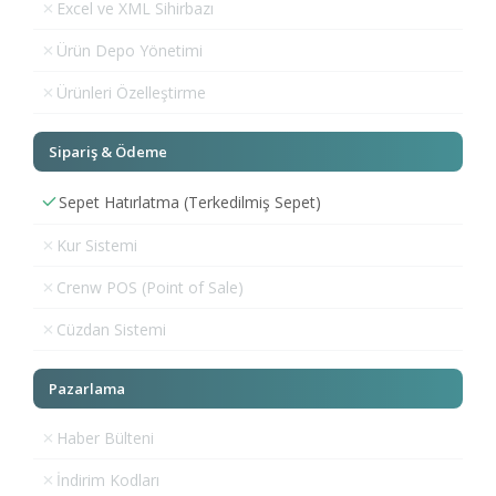
Excel ve XML Sihirbazı
Ürün Depo Yönetimi
Ürünleri Özelleştirme
Sipariş & Ödeme
Sepet Hatırlatma (Terkedilmiş Sepet)
Kur Sistemi
Crenw POS (Point of Sale)
Cüzdan Sistemi
Pazarlama
Haber Bülteni
İndirim Kodları