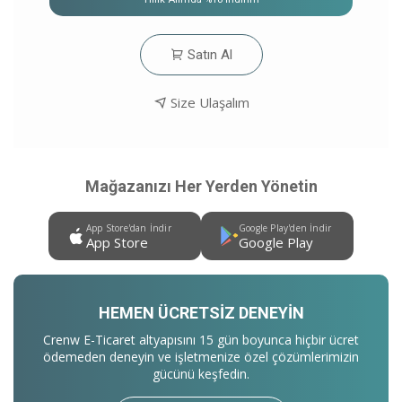
Satın Al
Size Ulaşalım
Mağazanızı Her Yerden Yönetin
App Store'dan İndir
Google Play'den İndir
App Store
Google Play
HEMEN ÜCRETSIZ DENEYIN
Crenw E-Ticaret altyapısını 15 gün boyunca hiçbir ücret
ödemeden deneyin ve işletmenize özel çözümlerimizin
gücünü keşfedin.