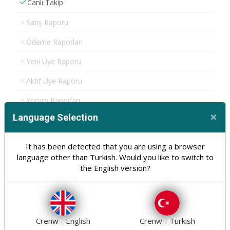
Canlı Takip
Satış Raporu
Ödeme Raporları
Yeni Üye Raporu
Aktif Üye Raporu
Yorum Raporları
×
Language Selection
İl Bazlı Satış Raporu
Cl
Arama Raporu
It has been detected that you are using a browser
language other than Turkish. Would you like to switch to
Yönlendirme Raporu
the English version?
404 Raporu
İçerik & Formlar
Crenw - English
Crenw - Turkish
Sayfa Yönetimi