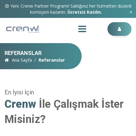
Yeni: Crenw Partner Programı! Sattığınız her hizmetten düzenli
komisyon kazanın.
Ücretsiz Katılın.
REFERANSLAR
Ana Sayfa
Referanslar
En İyisi İçin
Crenw
İle Çalışmak İster
Misiniz?