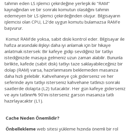
tahmin eden LS işlemci çekirdeğine yerleşik iki "RAM"
kaynağından ve bir sonraki komutun olasılığını tahmin
edemeyen bir LS işlemci çekirdeğinden oluşur. Bilgisayarın
işlemcisi olan CPU, L2'de uygun komutu bulamazsa RAM'e
başvurur.
Komut RAM'de yoksa, sabit diski kontrol eder. Bilgisayar ile
hafıza arasındaki ilişkiyi daha iyi anlamak için bir hikaye
anlatmak istersek: Bir kafeye gidip sevdiğiniz bir tatlıyı
istediğinizde masaya gelmeniz uzun zaman alabilir. Bununla
birlikte, kafede (sabit disk) tatlıyı taze saklayabileceğiniz bir
dolap (RAM) varsa, hazırlanmasını beklemeden masanıza
daha hızlı gelebilir. Kahvehaneye çok giderseniz ve her
seferinde aynı tatlıyı isterseniz kahvehane tatlınızı sonraki
saatlerde dolapta (L2) tutacaktır. Her gün kafeye giderseniz
ve aynı tatlının% 90'ını isterseniz garson masanıza tatlı
hazırlayacaktır (L1).
Cache Neden Önemlidir?
Önbellekleme
web sitesi yükleme hızında önemli bir rol