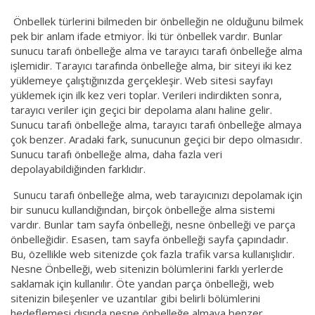
Önbellek türlerini bilmeden bir önbelleğin ne olduğunu bilmek
pek bir anlam ifade etmiyor. İki tür önbellek vardır. Bunlar
sunucu tarafı önbelleğe alma ve tarayıcı tarafı önbelleğe alma
işlemidir. Tarayıcı tarafında önbelleğe alma, bir siteyi iki kez
yüklemeye çalıştığınızda gerçekleşir. Web sitesi sayfayı
yüklemek için ilk kez veri toplar. Verileri indirdikten sonra,
tarayıcı veriler için geçici bir depolama alanı haline gelir.
Sunucu tarafı önbelleğe alma, tarayıcı tarafı önbelleğe almaya
çok benzer. Aradaki fark, sunucunun geçici bir depo olmasıdır.
Sunucu tarafı önbelleğe alma, daha fazla veri
depolayabildiğinden farklıdır.
Sunucu tarafı önbelleğe alma, web tarayıcınızı depolamak için
bir sunucu kullandığından, birçok önbelleğe alma sistemi
vardır. Bunlar tam sayfa önbelleği, nesne önbelleği ve parça
önbelleğidir. Esasen, tam sayfa önbelleği sayfa çapındadır.
Bu, özellikle web sitenizde çok fazla trafik varsa kullanışlıdır.
Nesne Önbelleği, web sitenizin bölümlerini farklı yerlerde
saklamak için kullanılır. Öte yandan parça önbelleği, web
sitenizin bileşenler ve uzantılar gibi belirli bölümlerini
hedeflemesi dışında nesne önbelleğe almaya benzer.