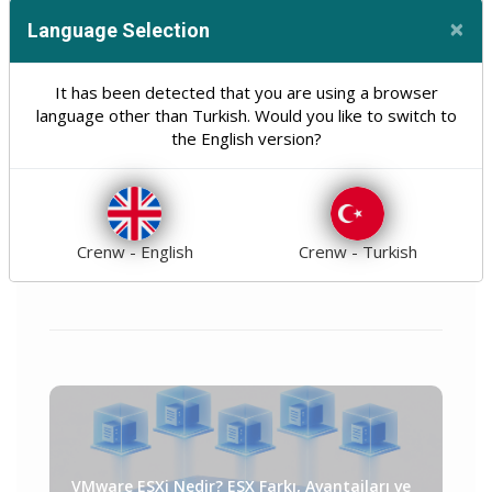
×
Language Selection
Web Tasarım Ve Yazılım
30
Cl
Hosting
Domain
It has been detected that you are using a browser
31
11
language other than Turkish. Would you like to switch to
the English version?
Optimizasyon
Seo
8
10
Güvenlik
Genel
18
21
Teknoloji
Tümü
31
160
Crenw - English
Crenw - Turkish
VMware ESXi Nedir? ESX Farkı, Avantajları ve