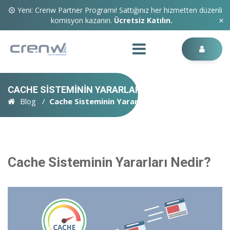
Yeni: Crenw Partner Programı! Sattığınız her hizmetten düzenli
komisyon kazanın.
Ücretsiz Katılın.
CACHE SISTEMININ YARARLARI NEDIR?
Blog
Cache Sisteminin Yararları Nedir?
Cache Sisteminin Yararları Nedir?