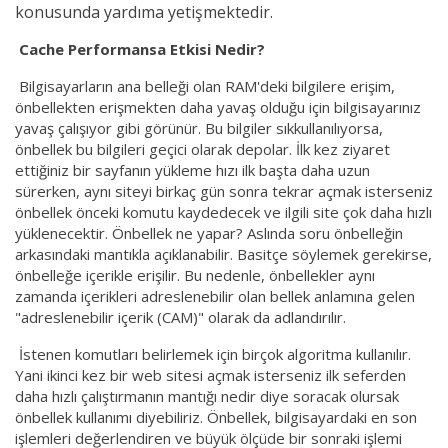
konusunda yardıma yetişmektedir.
Cache Performansa Etkisi Nedir?
Bilgisayarların ana belleği olan RAM'deki bilgilere erişim,
önbellekten erişmekten daha yavaş olduğu için bilgisayarınız
yavaş çalışıyor gibi görünür. Bu bilgiler sık ​​kullanılıyorsa,
önbellek bu bilgileri geçici olarak depolar. İlk kez ziyaret
ettiğiniz bir sayfanın yükleme hızı ilk başta daha uzun
sürerken, aynı siteyi birkaç gün sonra tekrar açmak isterseniz
önbellek önceki komutu kaydedecek ve ilgili site çok daha hızlı
yüklenecektir. Önbellek ne yapar? Aslında soru önbelleğin
arkasındaki mantıkla açıklanabilir. Basitçe söylemek gerekirse,
önbelleğe içerikle erişilir. Bu nedenle, önbellekler aynı
zamanda içerikleri adreslenebilir olan bellek anlamına gelen
"adreslenebilir içerik (CAM)" olarak da adlandırılır.
İstenen komutları belirlemek için birçok algoritma kullanılır.
Yani ikinci kez bir web sitesi açmak isterseniz ilk seferden
daha hızlı çalıştırmanın mantığı nedir diye soracak olursak
önbellek kullanımı diyebiliriz. Önbellek, bilgisayardaki en son
işlemleri değerlendiren ve büyük ölçüde bir sonraki işlemi