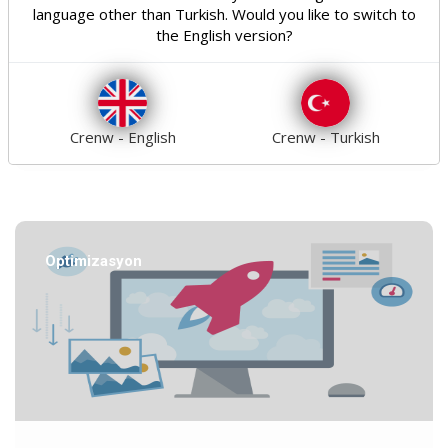
dilerseniz parça parça veya bir bütün olarak
language other than Turkish. Would you like to switch to
müdahale etme yeteneği olarak kendini ifade eder.
the English version?
Bununla birlikte, çok temel bir işlevdir; CSS kodlarınızı
farklı bir dosyada barındırıyorsa..
03/11/2020
Crenw - English
Crenw - Turkish
Optimizasyon