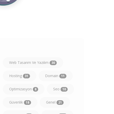
Web Tasarım Ve Yazılım
30
Hosting
Domain
31
11
Optimizasyon
Seo
8
10
Güvenlik
Genel
18
21