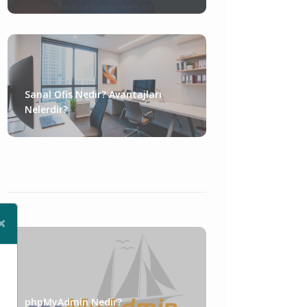
Sanal Ofis Nedir? Avantajları
Nelerdir?
×
Close
e
phpMyAdmin Nedir?