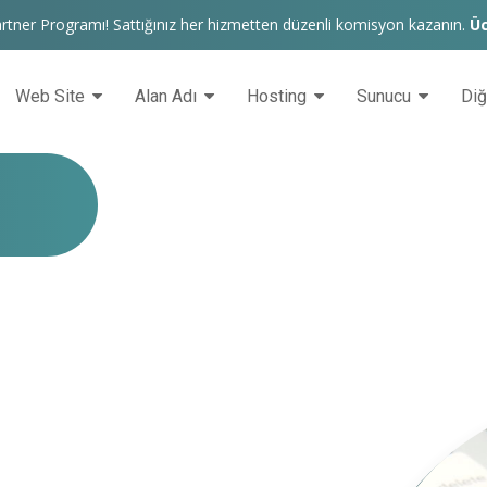
rtner Programı! Sattığınız her hizmetten düzenli komisyon kazanın.
Üc
Web Site
Alan Adı
Hosting
Sunucu
Di