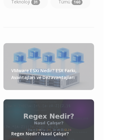
Teknoloji
Tümü
31
160
VMware ESXi Nedir? ESX Farkı,
Avantajları ve Dezavantajları
Regex Nedir? Nasıl Çalışır?