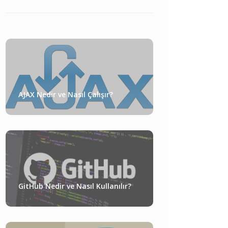
AJAX Nedir ve Nasıl Çalışır?
GitHub Nedir ve Nasıl Kullanılır?