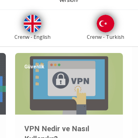
kaydedilmişt..
07/02/2022
Crenw - English
Crenw - Turkish
Güvenlik
VPN Nedir ve Nasıl