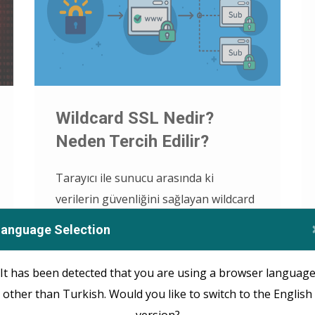
Wildcard SSL Nedir?
Neden Tercih Edilir?
Tarayıcı ile sunucu arasında ki
verilerin güvenliğini sağlayan wildcard
ssl 2018 yılından bu yana dünya
Language Selection
çapında kullanılması için
önerilmektedir. Güvenlik amacı ile
It has been detected that you are using a browser languag
yaratılan bu sertifika ile sanal suçların
other than Turkish. Would you like to switch to the English
önlenmesinde önemli gelişmeler
version?