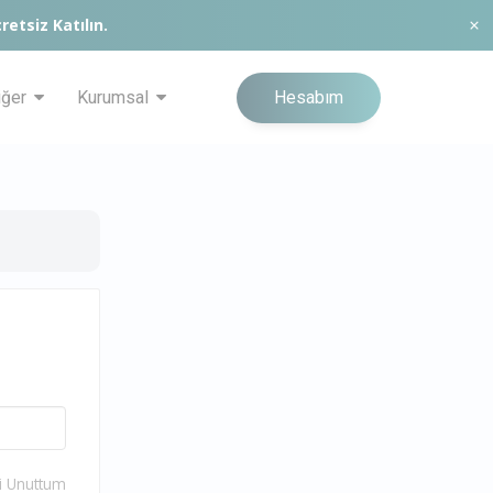
retsiz Katılın.
Hesabım
iğer
Kurumsal
i Unuttum