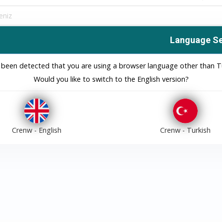
Language Se
e
Giriş Yap
s been detected that you are using a browser language other than Tu
Would you like to switch to the English version?
VEYA
Google ile Giriş Yap
Crenw - English
Crenw - Turkish