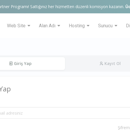
rtner Programı! Sattığınız her hizmetten düzenli komisyon kazanın.
Üc
Web Site
Alan Adı
Hosting
Sunucu
D
Giriş Yap
Kayıt Ol
 Yap
Şifrem