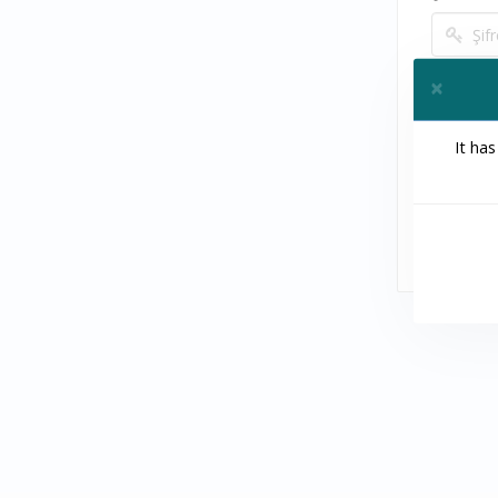
×
Clos
It ha