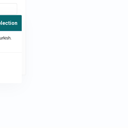
lection
rkish.