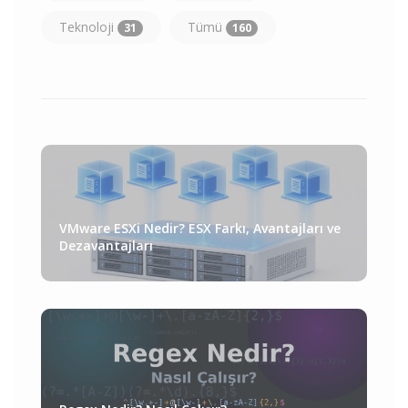
Teknoloji
Tümü
31
160
VMware ESXi Nedir? ESX Farkı, Avantajları ve
Dezavantajları