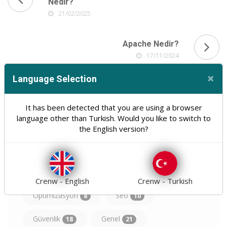
Nedir?
21/02/2025
Apache Nedir?
17/11/2024
×
Language Selection
Cl
It has been detected that you are using a browser
language other than Turkish. Would you like to switch to
the English version?
Web Tasarım Ve Yazılım
30
Hosting
Domain
31
11
Crenw - English
Crenw - Turkish
Optimizasyon
Seo
8
10
Güvenlik
Genel
18
21