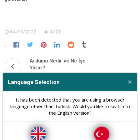
04/09/2022
4022
:
Arduino Nedir ve Ne İşe
Yarar?
17/09/2022
×
Language Selection
Cl
PHP 8 İle Gelen Özellikler
It has been detected that you are using a browser
27/08/2022
language other than Turkish. Would you like to switch to
the English version?