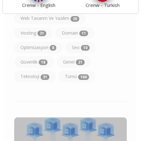
Crenw - English
Crenw - Turkish
Web Tasarım Ve Yazılım
30
Hosting
Domain
31
11
Optimizasyon
Seo
8
10
Güvenlik
Genel
18
21
Teknoloji
Tümü
31
160