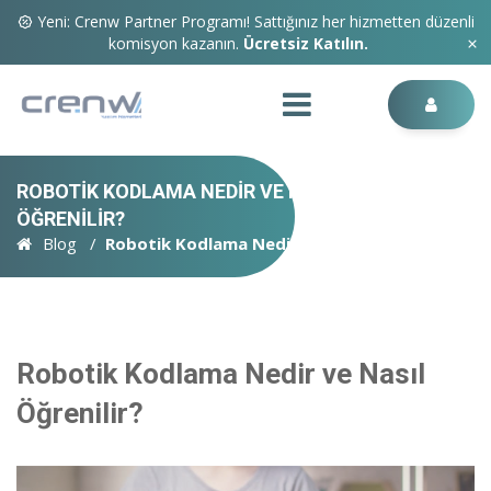
Yeni: Crenw Partner Programı! Sattığınız her hizmetten düzenli
komisyon kazanın.
Ücretsiz Katılın.
ROBOTIK KODLAMA NEDIR VE NASIL
ÖĞRENILIR?
Blog
Robotik Kodlama Nedir ve Nasıl Öğrenilir?
Robotik Kodlama Nedir ve Nasıl
Öğrenilir?