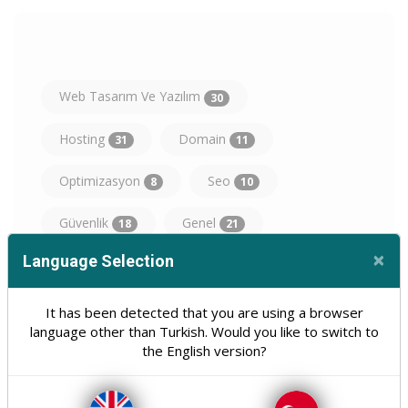
Web Tasarım Ve Yazılım
30
Hosting
Domain
31
11
Optimizasyon
Seo
8
10
Güvenlik
Genel
18
21
×
Language Selection
Teknoloji
Tümü
31
160
Cl
It has been detected that you are using a browser
language other than Turkish. Would you like to switch to
the English version?