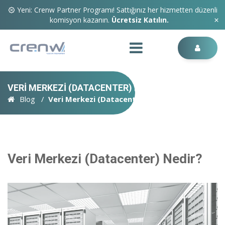
Yeni: Crenw Partner Programı! Sattığınız her hizmetten düzenli
komisyon kazanın.
Ücretsiz Katılın.
VERI MERKEZI (DATACENTER) NEDIR?
Blog
Veri Merkezi (Datacenter) Nedir?
Veri Merkezi (Datacenter) Nedir?