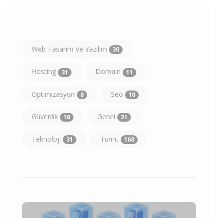
Web Tasarım Ve Yazılım
30
Hosting
Domain
31
11
Optimizasyon
Seo
8
10
Güvenlik
Genel
18
21
Teknoloji
Tümü
31
160