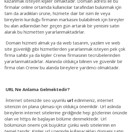
kazanmak isteyen kişiler olmaktadır. Domain adresi ile bu
firmalar online ortamda kullanıcılar tarafından bulunmak için
tam da aradıkları ürüne, hizmete dair bir isim ile veya
bireylerin kurduğu firmanın markasını bulabilmek için bireyler
bu alan adlarından her geçen gün artarak bir yenisini satın
alarak bu hizmetten yararlanmaktadırlar.
Domain hizmeti almak ya da web tasarım, yazılım ve web
site güvenliği gibi hizmetlerden yararlanmak isteyen pek çok
firma sahibi ya da kişiler Crenw firmasının tecrübelerinden
yararlanmaktadırlar. Alanında oldukça bilinen ve güvenilir bir
firma olan Crenw bu alanda bireylere yardımcı olmaktadır.
URL Ne Anlama Gelmektedir?
İnternet sitenizde seo uyumlu
url
edinmeniz, internet
sitenizin ön plana çıkması için oldukça önemlidir. Url aslında
bireylerin internet sitelerine girdiğinde hep gözlerinin önünde
olan ve https ile başlayan bölüme denmektedir. Url
bölümünün önemi çok büyüktür çünkü web sitelerinin en
temel taşıdır. Kişiler url üzerinde kullanacakları domaini satın