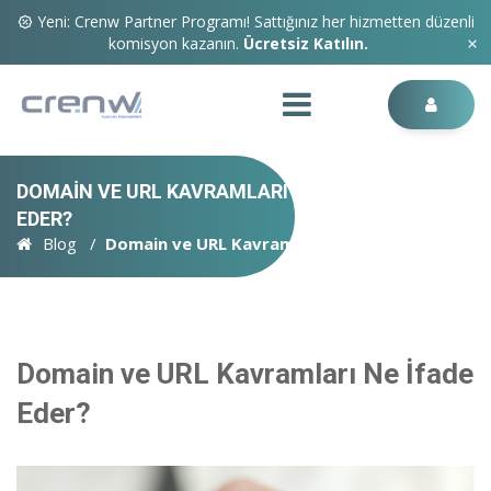
Yeni: Crenw Partner Programı! Sattığınız her hizmetten düzenli
komisyon kazanın.
Ücretsiz Katılın.
DOMAIN VE URL KAVRAMLARI NE İFADE
EDER?
Blog
Domain ve URL Kavramları Ne İfade Eder?
Domain ve URL Kavramları Ne İfade
Eder?