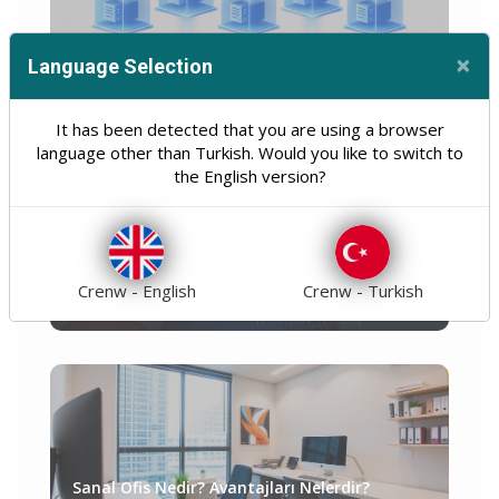
×
Language Selection
VMware ESXi Nedir? ESX Farkı, Avantajları ve
Cl
Dezavantajları
It has been detected that you are using a browser
language other than Turkish. Would you like to switch to
the English version?
Regex Nedir? Nasıl Çalışır?
Crenw - English
Crenw - Turkish
Sanal Ofis Nedir? Avantajları Nelerdir?