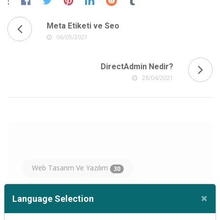
:
Meta Etiketi ve Seo
06/05/2021
DirectAdmin Nedir?
28/04/2021
Web Tasarım Ve Yazılım
30
Hosting
Domain
31
11
×
Language Selection
Cl
Optimizasyon
Seo
8
10