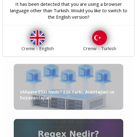
It has been detected that you are using a browser
Güvenlik
Genel
language other than Turkish. Would you like to switch to
18
21
the English version?
Teknoloji
Tümü
31
160
Crenw - English
Crenw - Turkish
VMware ESXi Nedir? ESX Farkı, Avantajları ve
Dezavantajları