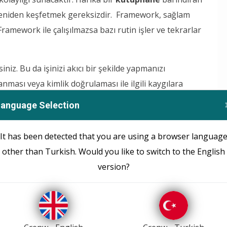
 yeniden keşfetmek gereksizdir. Framework, sağlam
Framework ile çalışılmazsa bazı rutin işler ve tekrarlar
niz. Bu da işinizi akıcı bir şekilde yapmanızı
anması veya kimlik doğrulaması ile ilgili kaygılara
gi dili kullanarak
yazılım
yazarsa yazsın, kaynak
Language Selection
virir. Framework ile çalışmak aslında çok kolaydır.
It has been detected that you are using a browser languag
other than Turkish. Would you like to switch to the English
version?
 yazmaya başlanabilir. Frameworkler farklı gibi
rk
geliştirilirken, önceki geliştiricilerin fikirleri alınır
rogram bir öncekinden iyi ve gelişmiş olarak