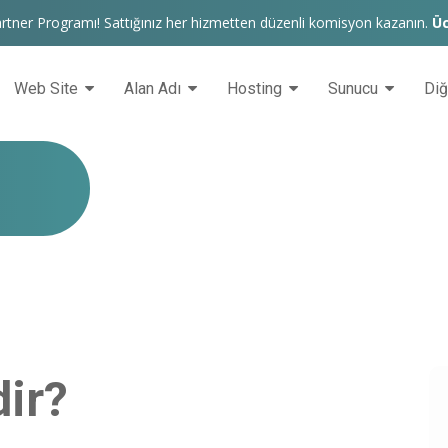
rtner Programı! Sattığınız her hizmetten düzenli komisyon kazanın.
Üc
Web Site
Alan Adı
Hosting
Sunucu
Di
ir?