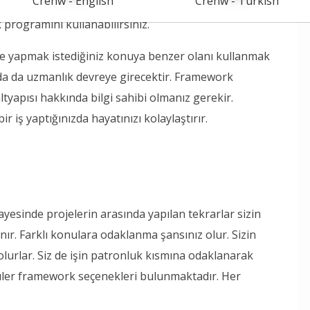
Crenw - English
Crenw - Turkish
en önemli etmen faktör dili denilen konudur. Hangi
 programını kullanabilirsiniz.
 ve yapmak istediğiniz konuya benzer olanı kullanmak
da da uzmanlık devreye girecektir. Framework
tyapısı hakkında bilgi sahibi olmanız gerekir.
 iş yaptığınızda hayatınızı kolaylaştırır.
sayesinde projelerin arasında yapılan tekrarlar sizin
lanır. Farklı konulara odaklanma şansınız olur. Sizin
ş olurlar. Siz de işin patronluk kısmına odaklanarak
opüler framework seçenekleri bulunmaktadır. Her