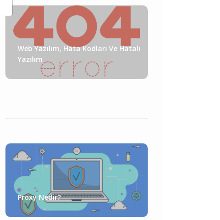
Web Yazılım, Hata Kodları Ve Hatalı
Yazılım
Proxy Nedir?