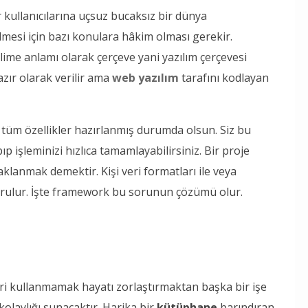
r kullanıcılarına uçsuz bucaksız bir dünya
ilmesi için bazı konulara hâkim olması gerekir.
ime anlamı olarak çerçeve yani yazılım çerçevesi
azır olarak verilir ama
web yazılım
tarafını kodlayan
n tüm özellikler hazırlanmış durumda olsun. Siz bu
p işleminizi hızlıca tamamlayabilirsiniz. Bir proje
lanmak demektir. Kişi veri formatları ile veya
orulur. İşte framework bu sorunun çözümü olur.
eri kullanmamak hayatı zorlaştırmaktan başka bir işe
olaylığı sunacaktır. Harika bir
kütüphane
barındıran