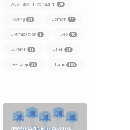
Web Tasarım Ve Yazılım
30
Hosting
Domain
31
11
Optimizasyon
Seo
8
10
Güvenlik
Genel
18
21
Teknoloji
Tümü
31
160
VMware ESXi Nedir? ESX Farkı,