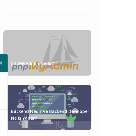
×
phpMyAdmin Nedir?
Close
e
Backend Nedir Ve Backend Developer
Ne İş Yapar?