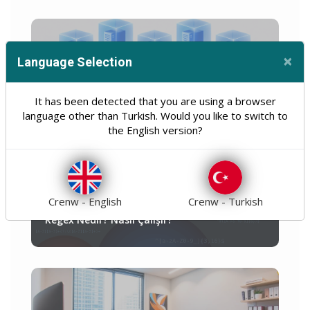
×
Language Selection
Cl
VMware ESXi Nedir? ESX Farkı, Avantajları ve
Dezavantajları
It has been detected that you are using a browser
language other than Turkish. Would you like to switch to
the English version?
Crenw - English
Crenw - Turkish
Regex Nedir? Nasıl Çalışır?