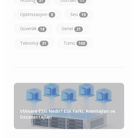
Hosting
Domain
31
11
Optimizasyon
Seo
8
10
Güvenlik
Genel
18
21
Teknoloji
Tümü
31
160
VMware ESXi Nedir? ESX Farkı, Avantajları ve
Dezavantajları