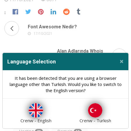
:
Font Awesome Nedir?
17/10/2021
Alan Adlarında Whois
Gizlemenin Önemi
×
Language Selection
06/10/2021
Cl
It has been detected that you are using a browser
language other than Turkish. Would you like to switch to
the English version?
Web Tasarım Ve Yazılım
30
Crenw - English
Crenw - Turkish