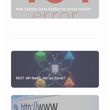
Web Yazılım, Hata Kodları Ve Hatalı Yazılım
REST API Nedir, Ne İşe Yarar?