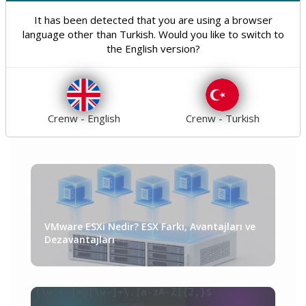
Optimizasyon
Seo
8
10
It has been detected that you are using a browser
language other than Turkish. Would you like to switch to
Güvenlik
Genel
18
21
the English version?
Teknoloji
Tümü
31
160
Crenw - English
Crenw - Turkish
VMware ESXi Nedir? ESX Farkı, Avantajları ve
Dezavantajları