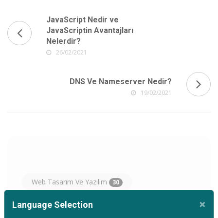
JavaScript Nedir ve
JavaScriptin Avantajları
Nelerdir?
26/02/2021
DNS Ve Nameserver Nedir?
19/02/2021
Web Tasarım Ve Yazılım
30
×
Language Selection
Hosting
Domain
31
11
Cl