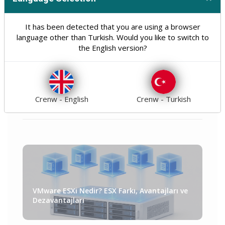
Cl
Hosting
Domain
31
11
It has been detected that you are using a browser
Optimizasyon
Seo
8
10
language other than Turkish. Would you like to switch to
the English version?
Güvenlik
Genel
18
21
Teknoloji
Tümü
31
160
Crenw - English
Crenw - Turkish
VMware ESXi Nedir? ESX Farkı, Avantajları ve
Dezavantajları