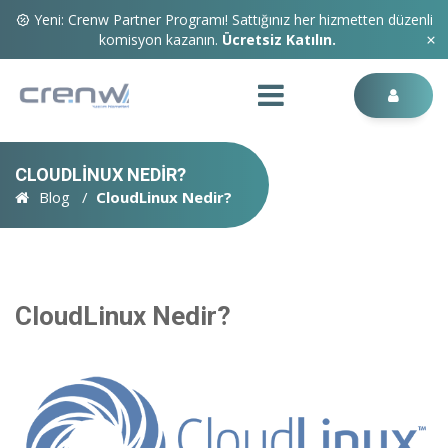
Yeni: Crenw Partner Programı! Sattığınız her hizmetten düzenli
komisyon kazanın.
Ücretsiz Katılın.
CLOUDLINUX NEDIR?
Blog
CloudLinux Nedir?
CloudLinux Nedir?