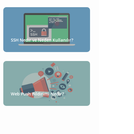
SSH Nedir ve Neden Kullanılır?
Web Push Bildirimi Nedir?