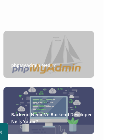
phpMyAdmin Nedir?
Backend Nedir Ve Backend Developer
Ne İş Yapar?
×
Close