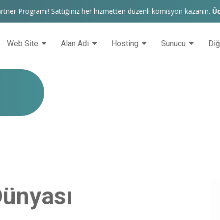
rtner Programı! Sattığınız her hizmetten düzenli komisyon kazanın.
Üc
Web Site
Alan Adı
Hosting
Sunucu
Di
Dünyası