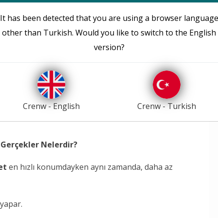
zlemeyi sağlar.
It has been detected that you are using a browser languag
other than Turkish. Would you like to switch to the English
yarlar, dizüstü bilgisayarlar, akıllı telefonlar ve
version?
 bağlayarak ve hepsini aynı anda kullanarak mümkün
 ve mesajları gönderip ve bunun yanı sıra, bir sürü E-
rir.
Crenw - English
Crenw - Turkish
 Gerçekler Nelerdir?
et
en hızlı konumdayken aynı zamanda, daha az
 yapar.