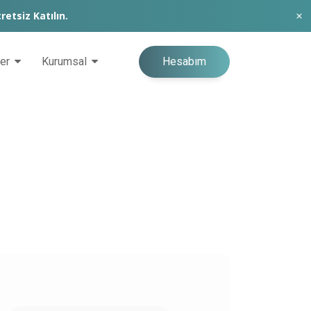
retsiz Katılın.
Hesabım
ğer
Kurumsal