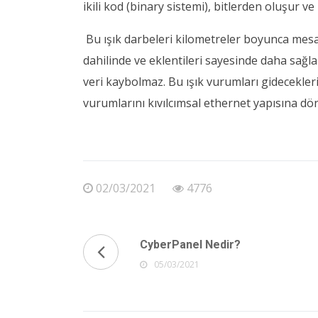
ikili kod (binary sistemi), bitlerden oluşur ve
Bu ışık darbeleri kilometreler boyunca mesafe
dahilinde ve eklentileri sayesinde daha sağ
veri kaybolmaz. Bu ışık vurumları gidecekleri
vurumlarını kıvılcımsal ethernet yapısına d
02/03/2021
4776
CyberPanel Nedir?
05/03/2021