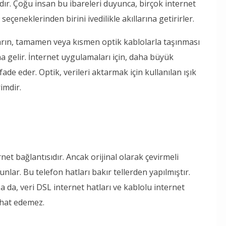
adır. Çoğu insan bu ibareleri duyunca, birçok internet
eçeneklerinden birini ivedilikle akıllarına getirirler.
ların, tamamen veya kısmen optik kablolarla taşınması
na gelir. İnternet uygulamaları için, daha büyük
ade eder. Optik, verileri aktarmak için kullanılan ışık
imdir.
et bağlantısıdır. Ancak orijinal olarak çevirmeli
bunlar. Bu telefon hatları bakır tellerden yapılmıştır.
a da, veri DSL internet hatları ve kablolu internet
ahat edemez.