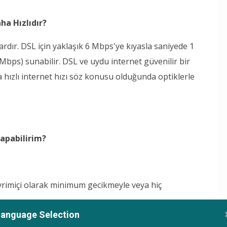
ha Hızlıdır?
dardır. DSL için yaklaşık 6 Mbps'ye kıyasla saniyede 1
bps) sunabilir. DSL ve uydu internet güvenilir bir
ha hızlı internet hızı söz konusu olduğunda optiklerle
apabilirim?
çevrimiçi olarak minimum gecikmeyle veya hiç
Language Selection
rı ve yükleme hızlarının yanı sıra, film, televizyon