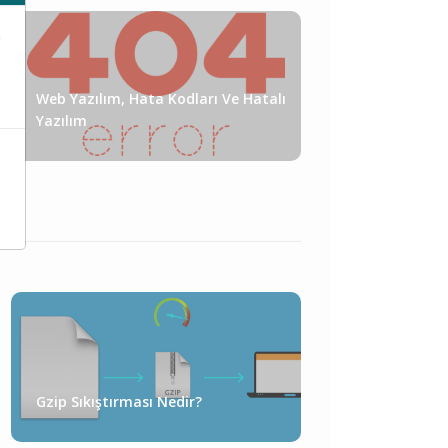
e
Web Yazılım, Hata Kodları Ve Hatalı
Yazılım
Gzip Sıkıştırması Nedir?