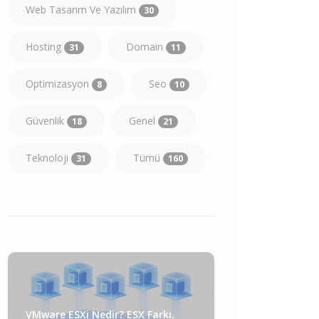
Web Tasarım Ve Yazılım
30
Hosting
Domain
31
11
Optimizasyon
Seo
8
10
Güvenlik
Genel
18
21
Teknoloji
Tümü
31
160
VMware ESXi Nedir? ESX Farkı,