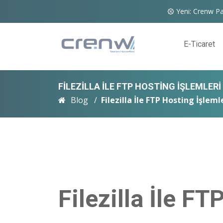
Yeni: Crenw Pa
E-Ticaret
FILEZILLA İLE FTP HOSTING İŞLEMLERI
Blog
Filezilla İle FTP Hosting İşleml
Filezilla İle FT