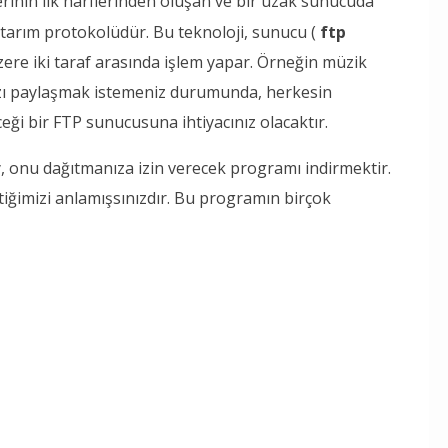
erinin ilk harflerinden oluşan ve bir uzak sunucuda
ktarım protokolüdür. Bu teknoloji, sunucu (
ftp
zere iki taraf arasında işlem yapar. Örneğin müzik
zı paylaşmak istemeniz durumunda, herkesin
ceği bir FTP sunucusuna ihtiyacınız olacaktır.
, onu dağıtmanıza izin verecek programı indirmektir.
ğimizi anlamışsınızdır. Bu programın birçok