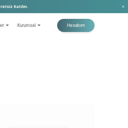
retsiz Katılın.
Hesabım
ğer
Kurumsal