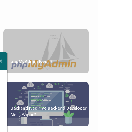
×
phpMyAdmin Nedir?
Close
e
Backend Nedir Ve Backend Developer
Ne İş Yapar?