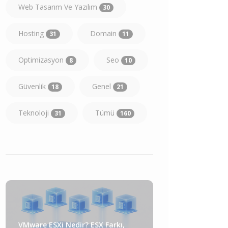
Web Tasarım Ve Yazılım
30
Hosting
Domain
31
11
Optimizasyon
Seo
8
10
Güvenlik
Genel
18
21
Teknoloji
Tümü
31
160
VMware ESXi Nedir? ESX Farkı,