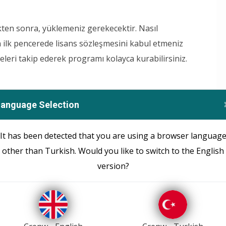
kten sonra, yüklemeniz gerekecektir. Nasıl
lan ilk pencerede lisans sözleşmesini kabul etmeniz
leri takip ederek programı kolayca kurabilirsiniz.
Language Selection
e dosyalarınıza erişmek için şunları bilmeniz gerekir:
It has been detected that you are using a browser languag
other than Turkish. Would you like to switch to the English
amda ana bilgisayar olarak adlandırılır);
version?
bı) sağlayıcıdan barındırma kontrol panelinde