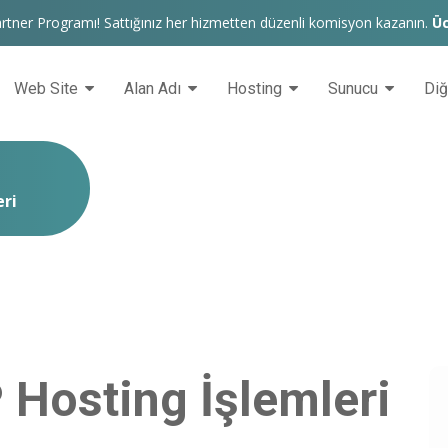
rtner Programı! Sattığınız her hizmetten düzenli komisyon kazanın.
Üc
Web Site
Alan Adı
Hosting
Sunucu
Di
eri
P Hosting İşlemleri