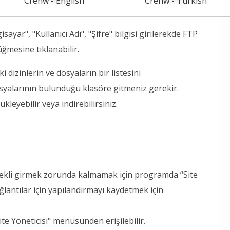
Crenw - English
Crenw - Turkish
sayar", "Kullanıcı Adı", "Şifre" bilgisi girilerekde FTP
ğmesine tıklanabilir.
 dizinlerin ve dosyaların bir listesini
dosyalarının bulunduğu klasöre gitmeniz gerekir.
kleyebilir veya indirebilirsiniz.
rekli girmek zorunda kalmamak için programda “Site
ağlantılar için yapılandırmayı kaydetmek için
te Yöneticisi" menüsünden erişilebilir.