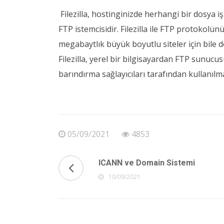
Filezilla, hostinginizde herhangi bir dosya işl
FTP istemcisidir. Filezilla ile FTP protokolü
megabaytlık büyük boyutlu siteler için bile do
Filezilla, yerel bir bilgisayardan FTP sunucus
barındırma sağlayıcıları tarafından kullanılma
05/09/2021
4853
ICANN ve Domain Sistemi
10/09/2021