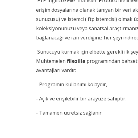
FTP İngilizce
F
ile
T
P
rotocol kelimel
ransfer
erişim dosyalarına olanak tanıyan bir veri a
sunucusu) ve istemci ( ftp istemcisi) olmak ü
koleksiyonunuzu veya sanatsal araştırmanı
bağlanacağı ve izin verdiğiniz her şeyi indire
Sunucuyu kurmak için elbette gerekli ilk şey
Muhtemelen
filezilla
programından bahsetti
avantajları vardır:
- Programın kullanımı kolaydır,
- Açık ve erişilebilir bir arayüze sahiptir,
- Tamamen ücretsiz sağlanır.