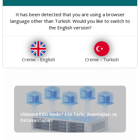
Cl
Hosting
Domain
31
11
It has been detected that you are using a browser
Optimizasyon
Seo
8
10
language other than Turkish. Would you like to switch to
the English version?
Güvenlik
Genel
18
21
Teknoloji
Tümü
31
160
Crenw - English
Crenw - Turkish
VMware ESXi Nedir? ESX Farkı, Avantajları ve
Dezavantajları