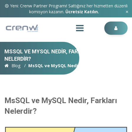
Yeni: Crenw Partner Programı! Sattığınız her hizmetten düzenli
komisyon kazanın.
Ücretsiz Katılın.
MSSQL VE MYSQL NEDIR, FARKLARI
NELERDIR?
Blog
MsSQL ve MySQL Nedir, Farkları Nelerdir?
MsSQL ve MySQL Nedir, Farkları
Nelerdir?