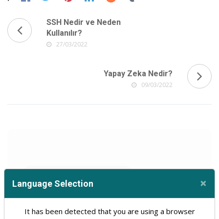
SSH Nedir ve Neden
Kullanılır?
27/03/2022
Yapay Zeka Nedir?
09/03/2022
Web Tasarım Ve Yazılım
30
×
Language Selection
Cl
Hosting
Domain
31
11
It has been detected that you are using a browser