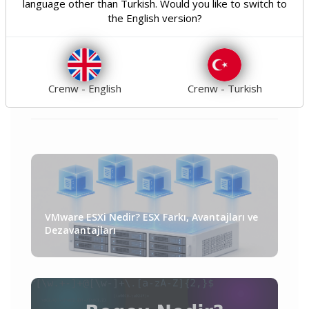
Optimizasyon
Seo
8
10
language other than Turkish. Would you like to switch to
the English version?
Güvenlik
Genel
18
21
Teknoloji
Tümü
31
160
Crenw - English
Crenw - Turkish
VMware ESXi Nedir? ESX Farkı, Avantajları ve
Dezavantajları