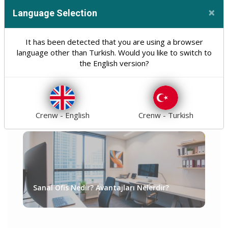
Dezavantajları
×
Language Selection
Cl
It has been detected that you are using a browser
language other than Turkish. Would you like to switch to
the English version?
Regex Nedir? Nasıl Çalışır?
Crenw - English
Crenw - Turkish
Sanal Ofis Nedir? Avantajları Nelerdir?