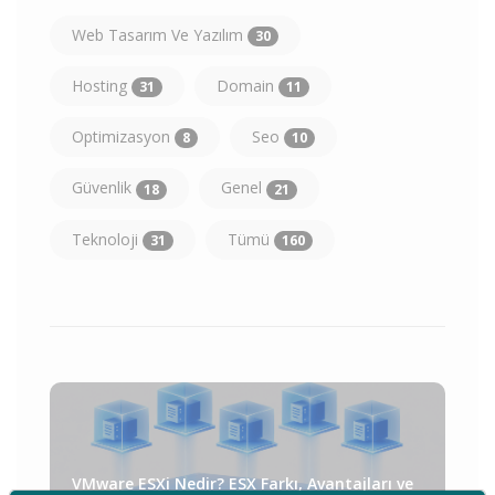
Web Tasarım Ve Yazılım
30
Hosting
Domain
31
11
Optimizasyon
Seo
8
10
Güvenlik
Genel
18
21
Teknoloji
Tümü
31
160
VMware ESXi Nedir? ESX Farkı, Avantajları ve