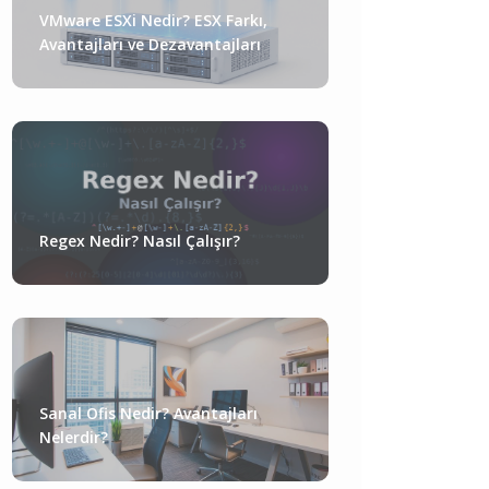
VMware ESXi Nedir? ESX Farkı,
Avantajları ve Dezavantajları
Regex Nedir? Nasıl Çalışır?
Sanal Ofis Nedir? Avantajları
Nelerdir?