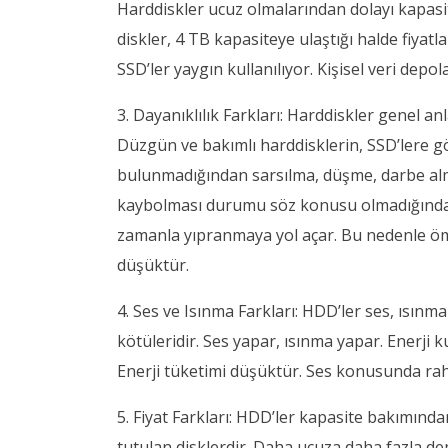
Harddiskler ucuz olmalarından dolayı kapasit
diskler, 4 TB kapasiteye ulaştığı halde fiyat
SSD’ler yaygın kullanılıyor. Kişisel veri depo
3. Dayanıklılık Farkları: Harddiskler genel a
Düzgün ve bakımlı harddisklerin, SSD’lere gö
bulunmadığından sarsılma, düşme, darbe alm
kaybolması durumu söz konusu olmadığından 
zamanla yıpranmaya yol açar. Bu nedenle ömü
düşüktür.
4. Ses ve Isınma Farkları: HDD’ler ses, ısınm
kötüleridir. Ses yapar, ısınma yapar. Enerji 
Enerji tüketimi düşüktür. Ses konusunda raha
5. Fiyat Farkları: HDD’ler kapasite bakımınd
tutulan disklerdir. Daha ucuza daha fazla d