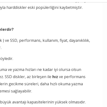
mekte olan bir mil üzerine sıralanan birkaç parçadan
şıyla harddiskler eski popülerliğini kaybetmiştir.
elerdir?
 ) ve SSD, performans, kullanım, fiyat, dayanıklılık,
.
öyledir.
uma ve yazma hızları ne kadar iyi olursa olsun
. SSD diskler, az birleşen ile
hız
ve performans
sklerin gecikme süreleri, daha hızlı okuma yazma
lemesi sağlayabilir.
 büyük avantajı kapasitelerinin yüksek olmasıdır.