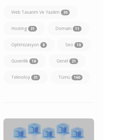
Web Tasarım Ve Yazılım
30
Hosting
Domain
31
11
Optimizasyon
Seo
8
10
Güvenlik
Genel
18
21
Teknoloji
Tümü
31
160