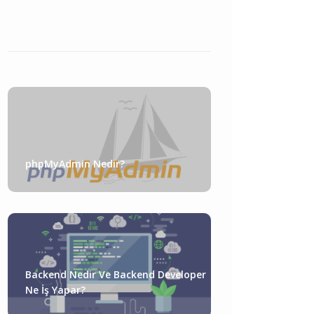
phpMyAdmin Nedir?
Backend Nedir Ve Backend Developer
Ne İş Yapar?