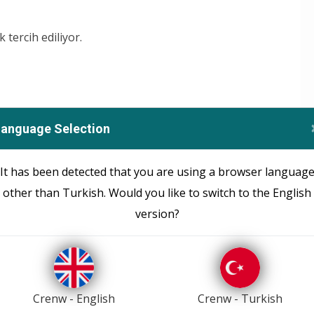
 tercih ediliyor.
Language Selection
a maliyetlerinde uygunluğu göze çarpıyor. İster
ağazalarda tüketicilere ulaşan ssd diskler, her bütçeye
It has been detected that you are using a browser languag
iyatları gb/sn arabirim oranlarına göre değişen
other than Turkish. Would you like to switch to the English
version?
ekilde saklamak için kullanılan saklama birimlerine
Crenw - English
Crenw - Turkish