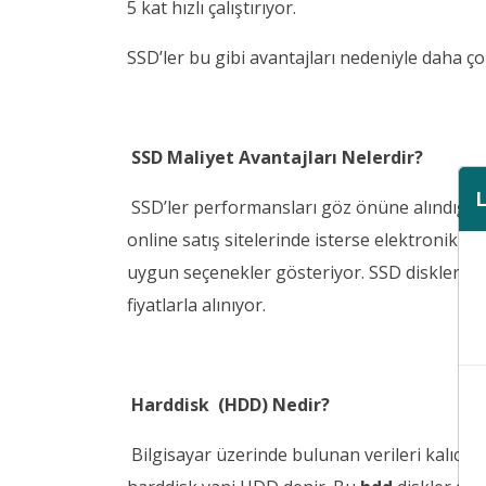
5 kat hızlı çalıştırıyor.
SSD’ler bu gibi avantajları nedeniyle daha çok
SSD Maliyet Avantajları Nelerdir?
SSD’ler performansları göz önüne alındığınd
online satış sitelerinde isterse elektronik m
uygun seçenekler gösteriyor. SSD disklerin f
fiyatlarla alınıyor.
Harddisk (HDD) Nedir?
Bilgisayar üzerinde bulunan verileri kalıcı ş