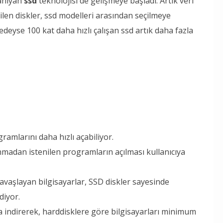
tanıyan
ssd
teknolojisi de gelişmeye başladı. Artık veri
len diskler, ssd modelleri arasından seçilmeye
deyse 100 kat daha hızlı çalışan ssd artık daha fazla
ramlarını daha hızlı açabiliyor.
madan istenilen programların açılması kullanıcıya
 yavaşlayan bilgisayarlar, SSD diskler sayesinde
diyor.
za indirerek, harddisklere göre bilgisayarları minimum