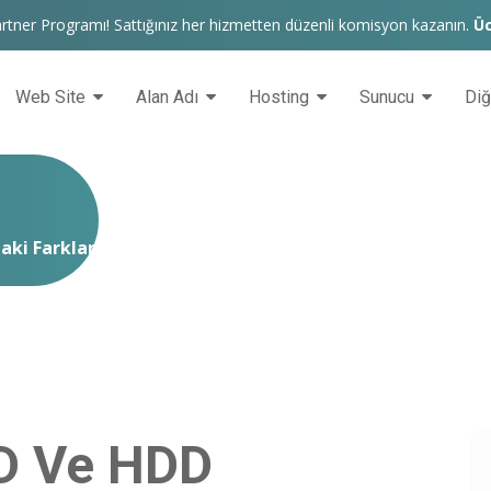
rtner Programı! Sattığınız her hizmetten düzenli komisyon kazanın.
Üc
Web Site
Alan Adı
Hosting
Sunucu
Di
aki Farklar Nelerdir?
D Ve HDD