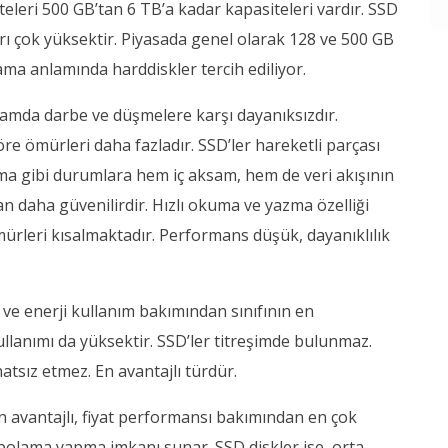
eleri 500 GB’tan 6 TB’a kadar kapasiteleri vardır. SSD
ları çok yüksektir. Piyasada genel olarak 128 ve 500 GB
lama anlamında harddiskler tercih ediliyor.
nlamda darbe ve düşmelere karşı dayanıksızdır.
re ömürleri daha fazladır. SSD’ler hareketli parçası
a gibi durumlara hem iç aksam, hem de veri akışının
daha güvenilirdir. Hızlı okuma ve yazma özelliği
rleri kısalmaktadır. Performans düşük, dayanıklılık
a ve enerji kullanım bakımından sınıfının en
kullanımı da yüksektir. SSD’ler titreşimde bulunmaz.
tsız etmez. En avantajlı türdür.
an avantajlı, fiyat performansı bakımından en çok
epolama yapma imkanı sunar. SSD diskler ise, orta