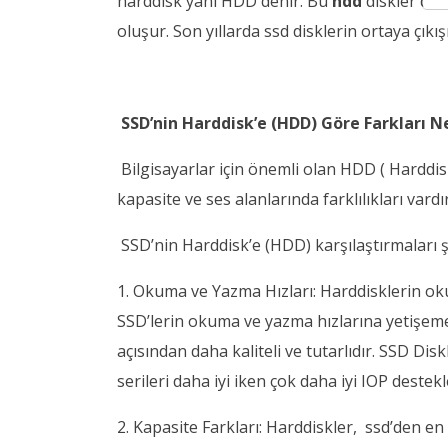
harddisk yani HDD denir. Bu
hdd
diskler dön
oluşur. Son yıllarda ssd disklerin ortaya çıkı
SSD’nin Harddisk’e (HDD) Göre Farkları N
Bilgisayarlar için önemli olan HDD ( Harddisk
kapasite ve ses alanlarında farklılıkları vardır
SSD’nin Harddisk’e (HDD) karşılaştırmaları ş
1. Okuma ve Yazma Hızları: Harddisklerin ok
SSD’lerin okuma ve yazma hızlarına yetişemez
açısından daha kaliteli ve tutarlıdır. SSD Di
serileri daha iyi iken çok daha iyi IOP destek
2. Kapasite Farkları: Harddiskler, ssd’den en